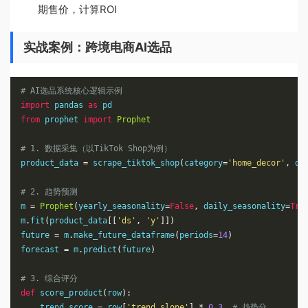
期售价，计算ROI
实战案例：跨境电商AI选品
# AI选品系统核心逻辑示例
import
 pandas 
as
from
 prophet 
import
Prophet
# 1. 数据采集（以TikTok Shop为例）
product_data 
=
 scrape_tiktok_shop
(
category
=
'home_decor'
,
 da
# 2. 趋势预测
m 
=
Prophet
(
yearly_seasonality
=
False
,
 daily_seasonality
=
Tru
m
.
fit
(
product_data
[[
'ds'
,
'y'
]])
future 
=
 m
.
make_future_dataframe
(
periods
=
14
)
forecast 
=
 m
.
predict
(
future
)
# 3. 综合评分
def
 score_product
(
row
):
    trend_score 
=
 row
[
'trend_slope'
]
*
0.3
# 趋势分