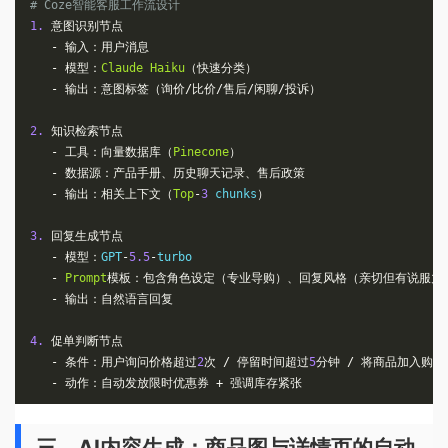
# Coze智能客服工作流设计
1.
意图识别节点
-
输入：用户消息
-
模型：
Claude
Haiku
（快速分类）
-
输出：意图标签（询价/比价/售后/闲聊/投诉）
2.
知识检索节点
-
工具：向量数据库（
Pinecone
）
-
数据源：产品手册、历史聊天记录、售后政策
-
输出：相关上下文（
Top
-
3
 chunks
）
3.
回复生成节点
-
模型：
GPT
-
5.5
-
turbo

-
Prompt
模板：包含角色设定（专业导购）、回复风格（亲切但有说服力
-
输出：自然语言回复
4.
促单判断节点
-
条件：用户询问价格超过
2
次
/
停留时间超过
5
分钟
/
将商品加入购物
-
动作：自动发放限时优惠券
+
强调库存紧张
三、AI内容生成：商品图与详情页的自动