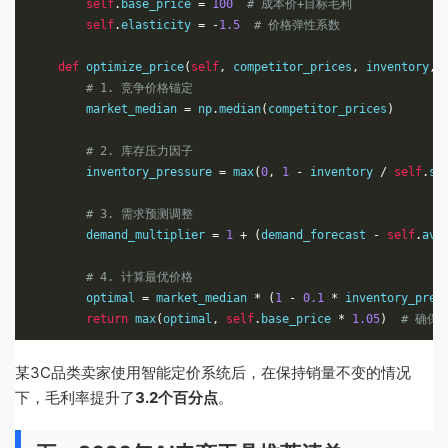
self
.
base_price 
=
100
# 成本价+目标毛利
self
.
elasticity 
=
-
1.5
# 价格弹性系数
def
 optimize_price
(
self
,
 competitor_prices
,
 inventory
,
 
# 1. 竞争价格锚定
        market_median 
=
 np
.
median
(
competitor_prices
)
# 2. 库存压力因子
        inventory_pressure 
=
 max
(
0
,
1
-
 inventory 
/
self
.
sa
# 3. 需求预测调整
        demand_multiplier 
=
1
+
(
demand_forecast 
-
self
.
avg
# 4. 计算最优价格
        optimal 
=
 market_median 
*
(
1
-
0.1
*
 inventory_pres
return
 max
(
optimal
,
self
.
base_price 
*
1.05
)
# 确保
某3C品类卖家使用智能定价系统后，在保持销量不变的情况
下，毛利率提升了
3.2个百分点
。