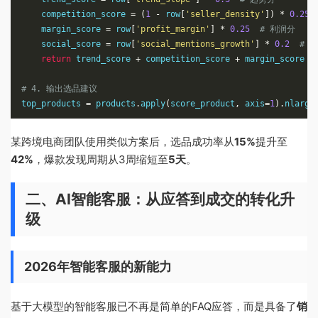
    competition_score 
=
(
1
-
 row
[
'seller_density'
])
*
0.25
    margin_score 
=
 row
[
'profit_margin'
]
*
0.25
# 利润分
    social_score 
=
 row
[
'social_mentions_growth'
]
*
0.2
# 
return
 trend_score 
+
 competition_score 
+
 margin_score 
+
# 4. 输出选品建议
top_products 
=
 products
.
apply
(
score_product
,
 axis
=
1
).
nlarge
某跨境电商团队使用类似方案后，选品成功率从
15%
提升至
42%
，爆款发现周期从3周缩短至
5天
。
二、AI智能客服：从应答到成交的转化升
级
2026年智能客服的新能力
基于大模型的智能客服已不再是简单的FAQ应答，而是具备了
销