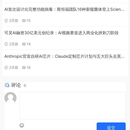
AI首次设计出完整功能病毒：斯坦福团队16种新噬菌体登上Science
杂志
2天前
15
可灵AI融资30亿美元创纪录：AI视频赛道进入商业化拼刺刀阶段
2天前
14
Anthropic官宣自研AI芯片：Claude定制芯片计划与五大巨头去英伟
达化全景
2天前
16
评论
0
提交