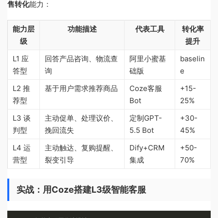
售转化
能力：
能力层
功能描述
代表工具
转化率
级
提升
L1 应
回答产品咨询、物流查
阿里小蜜基
baselin
答型
询
础版
e
L2 推
基于用户需求推荐商品
Coze客服
+15-
荐型
Bot
25%
L3 谈
主动促单、处理议价、
定制GPT-
+30-
判型
挽回流失
5.5 Bot
45%
L4 运
主动触达、复购提醒、
Dify+CRM
+50-
营型
裂变引导
集成
70%
实战：用Coze搭建L3级智能客服