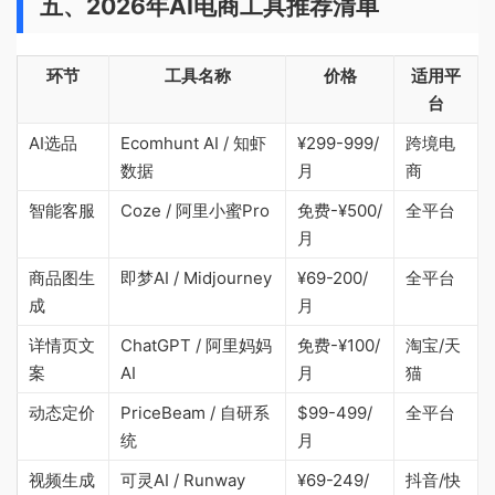
五、2026年AI电商工具推荐清单
环节
工具名称
价格
适用平
台
AI选品
Ecomhunt AI / 知虾
¥299-999/
跨境电
数据
月
商
智能客服
Coze / 阿里小蜜Pro
免费-¥500/
全平台
月
商品图生
即梦AI / Midjourney
¥69-200/
全平台
成
月
详情页文
ChatGPT / 阿里妈妈
免费-¥100/
淘宝/天
案
AI
月
猫
动态定价
PriceBeam / 自研系
$99-499/
全平台
统
月
视频生成
可灵AI / Runway
¥69-249/
抖音/快