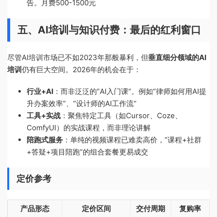
告。月费500-1500元
五、AI培训与知识付费：最后的红利窗口
尽管AI培训市场已不如2023年那般暴利，但
垂直细分领域的AI
培训
仍有巨大空间。2026年的机会在于：
行业+AI
：而非泛泛的”AI入门课”。例如”律师如何用AI提
升办案效率”、”设计师的AI工作流”
工具+实战
：聚焦特定工具（如Cursor、Coze、
ComfyUI）的实战课程，而非理论讲解
陪跑式服务
：单纯的视频课程已难卖高价，”课程+社群
+答疑+项目陪跑”的组合套餐更易成交
定价参考
产品形态
定价区间
交付周期
复购率