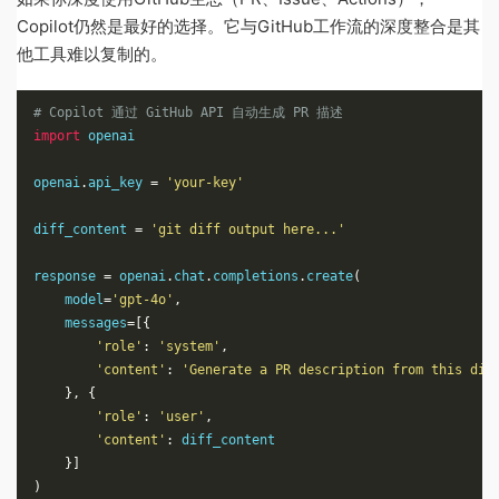
Copilot仍然是最好的选择。它与GitHub工作流的深度整合是其
他工具难以复制的。
# Copilot 通过 GitHub API 自动生成 PR 描述
import
 openai

openai
.
api_key 
=
'your-key'
diff_content 
=
'git diff output here...'
response 
=
 openai
.
chat
.
completions
.
create
(
    model
=
'gpt-4o'
,
    messages
=[{
'role'
:
'system'
,
'content'
:
'Generate a PR description from this dif
},
{
'role'
:
'user'
,
'content'
:
 diff_content

}]
)