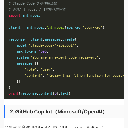
# Claude Code 典型使用场景
# 通过Anthropic API实现代码审查
import
 anthropic

client 
=
 anthropic
.
Anthropic
(
api_key
=
'your-key'
)
response 
=
 client
.
messages
.
create
(
    model
=
'claude-opus-4-20250514'
,
    max_tokens
=
4096
,
    system
=
'You are an expert code reviewer.'
,
    messages
=[{
'role'
:
'user'
,
'content'
:
'Review this Python function for bugs:\n
}]
)
print
(
response
.
content
[
0
].
text
)
2. GitHub Copilot（Microsoft/OpenAI）
如果你深度使用GitHub生态（PR、Issue、Actions），