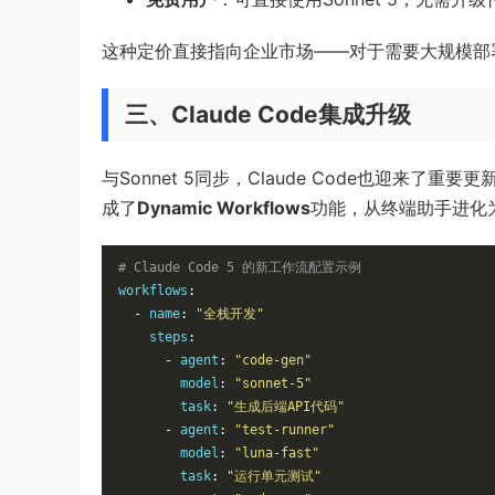
这种定价直接指向企业市场——对于需要大规模部署A
三、Claude Code集成升级
与Sonnet 5同步，Claude Code也迎来了重要
成了
Dynamic Workflows
功能，从终端助手进化为
# Claude Code 5 的新工作流配置示例
workflows
:
-
 name
:
"全栈开发"
    steps
:
-
 agent
:
"code-gen"
        model
:
"sonnet-5"
        task
:
"生成后端API代码"
-
 agent
:
"test-runner"
        model
:
"luna-fast"
        task
:
"运行单元测试"