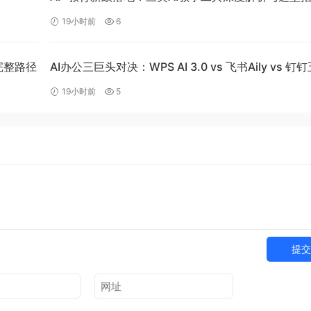
19小时前
6
的完整路径
AI办公三巨头对决：WPS AI 3.0 vs 飞书Aily vs 钉
场景实测
19小时前
5
提交