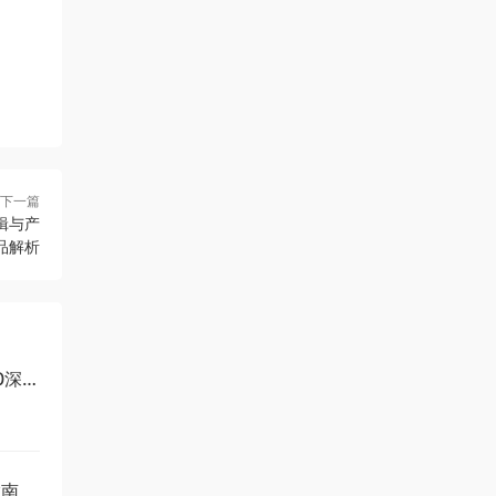
下一篇
辑与产
品解析
.0深度
指南