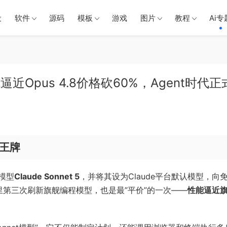
设
软件
源码
模板
游戏
图片
教程
Ai专
性能逼近Opus 4.8价格砍60%，Agent时代正
比王牌
端模型
Claude Sonnet 5
，并将其设为Claude平台默认模型，向
月里第三次刷新旗舰编程模型，也是最”平价”的一次——
性能逼近