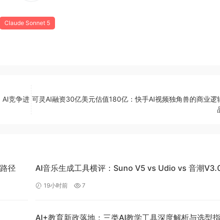
Claude Sonnet 5
，AI竞争进
可灵AI融资30亿美元估值180亿：快手AI视频独角兽的商业逻
现路径
AI音乐生成工具横评：Suno V5 vs Udio vs 音潮V3
对比
19小时前
7
AI+教育新政落地：三类AI教学工具深度解析与选型