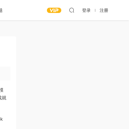
题
登录
注册
言模
成就
k