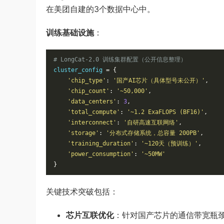
在美团自建的3个数据中心中。
训练基础设施
：
# LongCat-2.0 训练集群配置（公开信息整理）
cluster_config 
=
{
'chip_type'
:
'国产AI芯片（具体型号未公开）'
,
'chip_count'
:
'~50,000'
,
'data_centers'
:
3
,
'total_compute'
:
'~1.2 ExaFLOPS (BF16)'
,
'interconnect'
:
'自研高速互联网络'
,
'storage'
:
'分布式存储系统，总容量 200PB'
,
'training_duration'
:
'~120天（预训练）'
,
'power_consumption'
:
'~50MW'
}
关键技术突破包括：
芯片互联优化
：针对国产芯片的通信带宽瓶颈