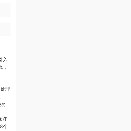
0引入
%，
的处理
性
5%。
允许
8个