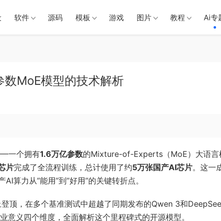
设
软件
源码
模板
游戏
图片
教程
Ai专
万亿参数MoE模型的技术解析
0——一个拥有
1.6万亿参数
的Mixture-of-Experts（MoE）大语
芯片
完成了全流程训练，总计使用了约
5万张国产AI芯片
。这一
I算力从”能用”到”好用”的关键转折点。
2排行榜上登顶，在多个基准测试中超越了同期发布的Qwen 3和DeepSee
行业意义四个维度，全面解析这个里程碑式的开源模型。