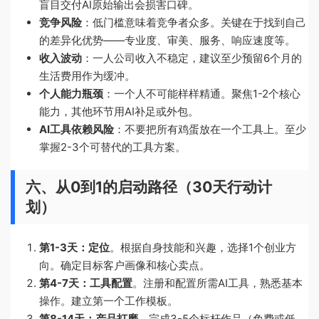
盲目交付AI原始输出会损害口碑。
竞争风险
：低门槛意味着竞争者众多。关键在于找到自己
的差异化优势——专业度、审美、服务、响应速度等。
收入波动
：一人公司收入不稳定，建议至少预留6个月的
生活费用作为缓冲。
个人能力瓶颈
：一个人不可能样样精通。聚焦1-2个核心
能力，其他环节用AI补足或外包。
AI工具依赖风险
：不要把所有鸡蛋放在一个工具上。至少
掌握2-3个可替代的工具方案。
六、从0到1的启动路径（30天行动计
划）
第1-3天：定位
。根据自身技能和兴趣，选择1个创业方
向。确定目标客户画像和核心卖点。
第4-7天：工具配置
。注册和配置所需AI工具，熟悉基本
操作。建立第一个工作模板。
第8-14天：产品打磨
。完成3-5个标杆作品（免费或低