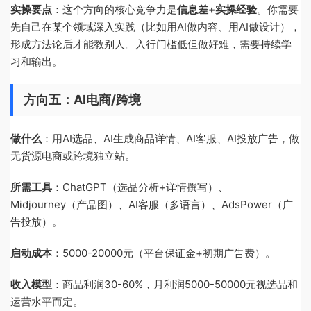
实操要点
：这个方向的核心竞争力是
信息差+实操经验
。你需要
先自己在某个领域深入实践（比如用AI做内容、用AI做设计），
形成方法论后才能教别人。入行门槛低但做好难，需要持续学
习和输出。
方向五：AI电商/跨境
做什么
：用AI选品、AI生成商品详情、AI客服、AI投放广告，做
无货源电商或跨境独立站。
所需工具
：ChatGPT（选品分析+详情撰写）、
Midjourney（产品图）、AI客服（多语言）、AdsPower（广
告投放）。
启动成本
：5000-20000元（平台保证金+初期广告费）。
收入模型
：商品利润30-60%，月利润5000-50000元视选品和
运营水平而定。