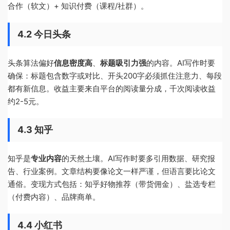
合作（软文）+ 知识付费（课程/社群）。
4.2 今日头条
头条算法偏好
信息密度高
、
标题吸引力强
的内容。AI写作时要
确保：标题包含数字或对比、开头200字必须抓住注意力、每段
都有新信息。收益主要来自平台的阅读量分成，千次阅读收益
约2-5元。
4.3 知乎
知乎是
专业内容
的天然土壤。AI写作时要多引用数据、研究报
告、行业案例。文章结构要像论文一样严谨，但语言要比论文
通俗。变现方式包括：知乎好物推荐（带货佣金）、盐选专栏
（付费内容）、品牌商单。
4.4 小红书