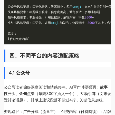
公众号风格要求：口语化表达，段落短小，多用
emoji
，文末引导关注和分享
头条风格要求：标题吸引眼球，信息密度高，避免废话，多用小标题
知乎风格要求：专业性强，引用数据源，逻辑严密，字数
2000
+
小红书风格要求：口语化，多用
emoji
和符号，分段清晰，
3000
字以上，含干
原文：
[粘贴文章内容]
四、不同平台的内容适配策略
4.1 公众号
公众号读者偏好深度阅读和情感共鸣。AI写作时要强调：
故事
性
开头、
金句
点缀（每隔300字插入一个）、
互动引导
（文末设
置讨论话题）。排版上建议段落不超过4行，关键信息加粗。
变现路径：广告分成（流量主）+ 付费内容（付费阅读）+ 品牌