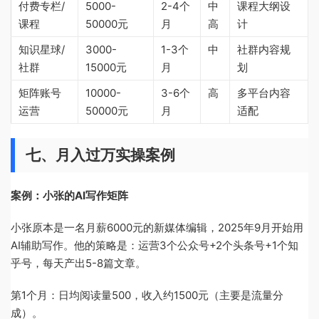
付费专栏/
5000-
2-4个
中
课程大纲设
课程
50000元
月
高
计
知识星球/
3000-
1-3个
中
社群内容规
社群
15000元
月
划
矩阵账号
10000-
3-6个
高
多平台内容
运营
50000元
月
适配
七、月入过万实操案例
案例：小张的AI写作矩阵
小张原本是一名月薪6000元的新媒体编辑，2025年9月开始用
AI辅助写作。他的策略是：运营3个公众号+2个头条号+1个知
乎号，每天产出5-8篇文章。
第1个月：日均阅读量500，收入约1500元（主要是流量分
成）。