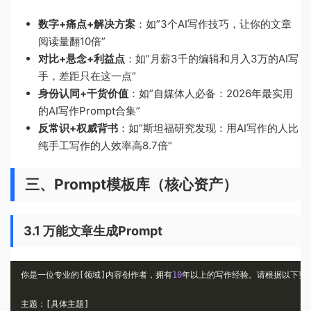
数字+痛点+解决方案
：如”3个AI写作技巧，让你的文章
阅读量翻10倍”
对比+悬念+利益点
：如”月薪3千的编辑和月入3万的AI写
手，差距只在这一点”
身份认同+干货价值
：如”自媒体人必备：2026年最实用
的AI写作Prompt合集”
反常识+权威背书
：如”斯坦福研究发现：用AI写作的人比
纯手工写作的人效率高8.7倍”
三、Prompt模板库（核心资产）
3.1 万能文章生成Prompt
你是一位专业的[领域]内容创作者，拥有
10
年以上的写作经验。请根据以下要
主题：[具体主题]