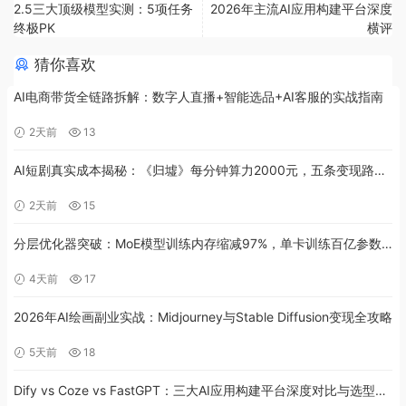
2.5三大顶级模型实测：5项任务
2026年主流AI应用构建平台深度
终极PK
横评
猜你喜欢
AI电商带货全链路拆解：数字人直播+智能选品+AI客服的实战指南
2天前
13
AI短剧真实成本揭秘：《归墟》每分钟算力2000元，五条变现路径
全解析
2天前
15
分层优化器突破：MoE模型训练内存缩减97%，单卡训练百亿参数
实战教程
4天前
17
2026年AI绘画副业实战：Midjourney与Stable Diffusion变现全攻略
5天前
18
Dify vs Coze vs FastGPT：三大AI应用构建平台深度对比与选型指