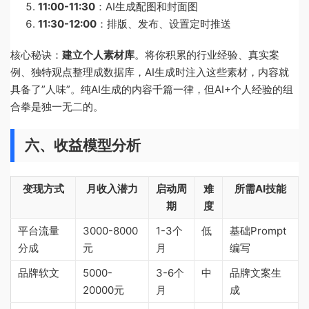
11:00-11:30
：AI生成配图和封面图
11:30-12:00
：排版、发布、设置定时推送
核心秘诀：
建立个人素材库
。将你积累的行业经验、真实案
例、独特观点整理成数据库，AI生成时注入这些素材，内容就
具备了”人味”。纯AI生成的内容千篇一律，但AI+个人经验的组
合拳是独一无二的。
六、收益模型分析
变现方式
月收入潜力
启动周
难
所需AI技能
期
度
平台流量
3000-8000
1-3个
低
基础Prompt
分成
元
月
编写
品牌软文
5000-
3-6个
中
品牌文案生
20000元
月
成