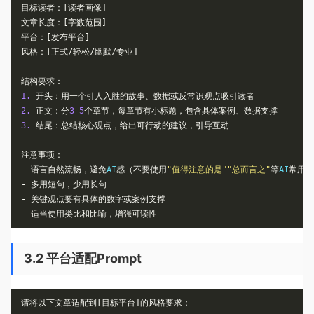
目标读者：[读者画像]
文章长度：[字数范围]
平台：[发布平台]
风格：[正式/轻松/幽默/专业]
结构要求：
1.
开头：用一个引人入胜的故事、数据或反常识观点吸引读者
2.
正文：分
3
-
5
个章节，每章节有小标题，包含具体案例、数据支撑
3.
结尾：总结核心观点，给出可行动的建议，引导互动
注意事项：
-
语言自然流畅，避免
AI
感（不要使用
"值得注意的是""总而言之"
等
AI
常用过
-
多用短句，少用长句
-
关键观点要有具体的数字或案例支撑
-
适当使用类比和比喻，增强可读性
3.2 平台适配Prompt
请将以下文章适配到[目标平台]的风格要求：