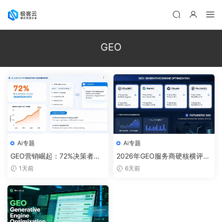
GEO
Ai专题
Ai专题
GEO营销崛起：72%决策者用A
2026年GEO服务商硬核横评：
I做品牌背调，AI搜索优化实操
生成式引擎优化成新风口，企
1天前
6天前
指南
业如何避坑选型？