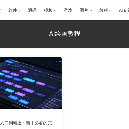
设
软件
源码
模板
游戏
图片
教程
Ai专
AI绘画教程
yUI入门到精通：新手必看的完整
用教程