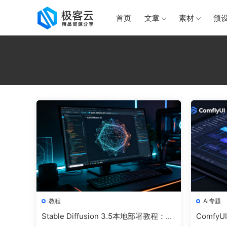
首页
文章
素材
预
教程
Ai专题
Stable Diffusion 3.5本地部署教程：从
Comf
安装到出图的完整指南
安装与使