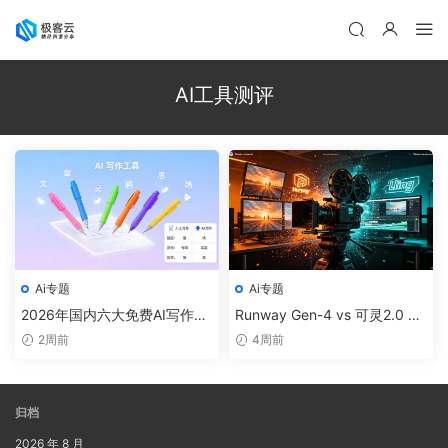
AI工具测评
Ai专题
Ai专题
2026年国内六大免费AI写作工
Runway Gen-4 vs 可灵2.0 vs
具实测：DeepSeek、Kimi、
Pika 2.0：2026下半年AI视频
2周前
4周前
豆包谁更懂中文
生成三巨头实测对比
归档
2026 年 8 月