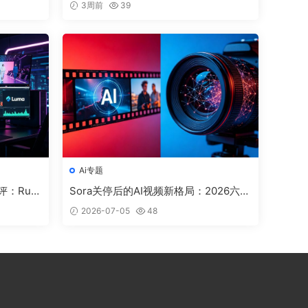
3周前
39
Ai专题
评：Run
Sora关停后的AI视频新格局：2026六大
、Pika、
工具实测横评与选型指南
2026-07-05
48