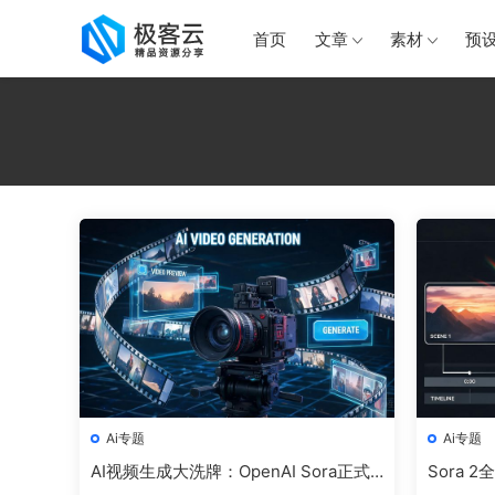
首页
文章
素材
预
Ai专题
Ai专题
AI视频生成大洗牌：OpenAI Sora正式
Sora 
退场，Runway Gen-4.5与可灵AI 3.0争
+Came