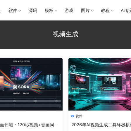
设
软件
源码
模板
游戏
图片
教程
Ai专
视频生成
软件
2全面评测：120秒视频+音画同步
2026年AI视频生成工具终极
o真人入镜，OpenAI视频模型的
3.0、Runway Gen-4、Pika 