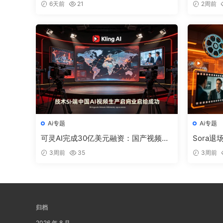
6天前
21
2周前
霸2026
终极进化
Ai专题
Ai专题
可灵AI完成30亿美元融资：国产视频生
Sora退
成工具的全球化突围
n-4.5、
3周前
35
3周前
归档
2026 年 8 月