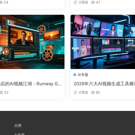
34
3周前
47
强？
Ai专题
场后的AI视频江湖：Runway Ge
2026年六大AI视频生成工具横
可灵3.0、Pika 2.5全面横评
way Gen-4、可灵3.0、即梦AI
32
4周前
85
Luma、Sora 2.0深度实测
分类
Ai专题