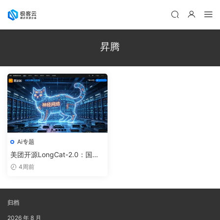
昇腾
Ai专题
美团开源LongCat-2.0：国内
首个万亿参数MoE大模型技术
4周前
解析与国产算力适配
归档
2026 年 8 月