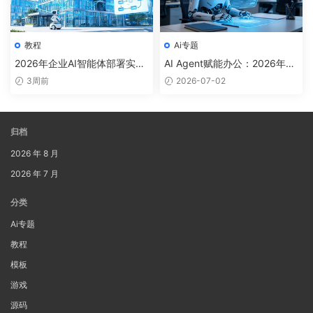
教程
Ai专题
2026年企业AI智能体部署实
AI Agent赋能办公：2026年企
战：从Gartner预测到落地路径
业级智能体落地实践指南
3周前
2026-07-02
的完全指南
归档
2026 年 8 月
2026 年 7 月
分类
Ai专题
教程
模板
游戏
源码