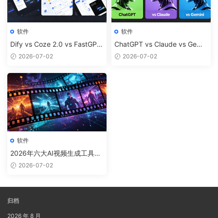
软件
软件
Dify vs Coze 2.0 vs FastGP
ChatGPT vs Claude vs Gemin
T：2026年主流AI应用构建平
i 2026横评：三大AI助手谁最
2026-07-02
2026-07-02
台深度横评
能打？
软件
2026年六大AI视频生成工具横
评：Runway Gen-4、可灵3.
2026-07-02
0、Pika 2.0谁最强？
归档
2026 年 8 月