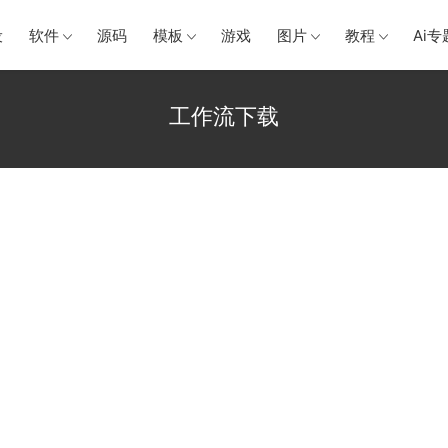
设
软件
源码
模板
游戏
图片
教程
Ai专
工作流下载