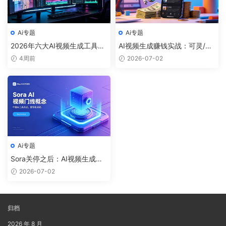
Ai专题
Ai专题
2026年六大AI视频生成工具横
AI视频生成赚钱实战：可灵/即
评：Runway Gen-4、可灵3.
梦/Veo 3.1哪个更适合短视频创
4周前
2026-07-02
0、即梦AI、Pika、Luma、Sor
作者？
a 2.0深度实测
Ai专题
Sora关停之后：AI视频生成赛
道新格局，普通人该选哪个工
2026-07-02
具？
归档
2026 年 8 月